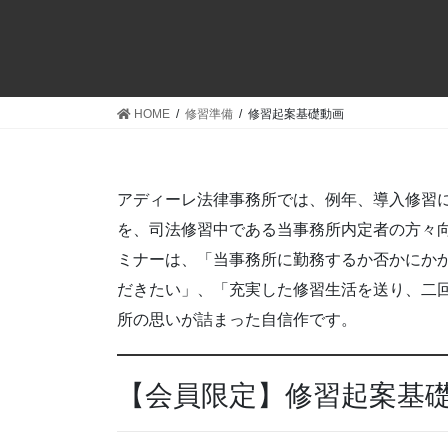
コ
ナ
ン
ビ
テ
ゲ
ン
ー
ツ
シ
HOME
修習準備
修習起案基礎動画
へ
ョ
ス
ン
キ
に
アディーレ法律事務所では、例年、導入修習
ッ
移
プ
動
を、司法修習中である当事務所内定者の方々
ミナーは、「当事務所に勤務するか否かにか
だきたい」、「充実した修習生活を送り、二
所の思いが詰まった自信作です。
【会員限定】修習起案基