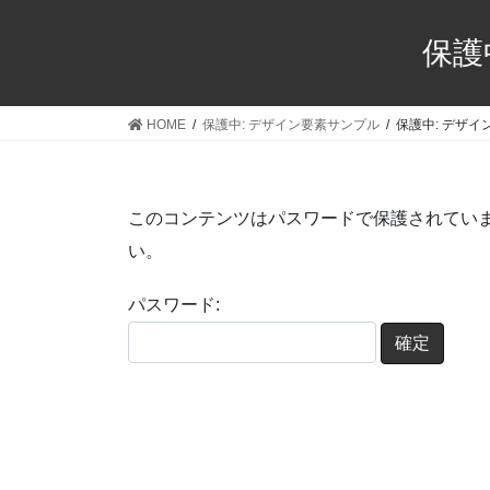
コ
ナ
ン
ビ
保護
テ
ゲ
ン
ー
ツ
シ
HOME
保護中: デザイン要素サンプル
保護中: デザイン
へ
ョ
ス
ン
キ
に
このコンテンツはパスワードで保護されてい
ッ
移
プ
動
い。
パスワード: